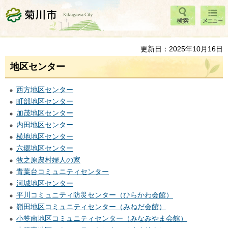
検索
メニ
菊川市
ュー
更新日：2025年10月16日
地区センター
西方地区センター
町部地区センター
加茂地区センター
内田地区センター
横地地区センター
六郷地区センター
牧之原農村婦人の家
青葉台コミュニティセンター
河城地区センター
平川コミュニティ防災センター（ひらかわ会館）
嶺田地区コミュニティセンター（みねだ会館）
小笠南地区コミュニティセンター（みなみやま会館）