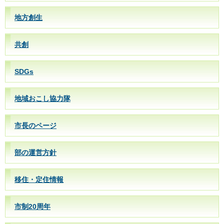
地方創生
共創
SDGs
地域おこし協力隊
市長のページ
部の運営方針
移住・定住情報
市制20周年