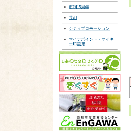
市制15周年
共創
シティプロモーション
マイナポイント・マイキ
ーID設定