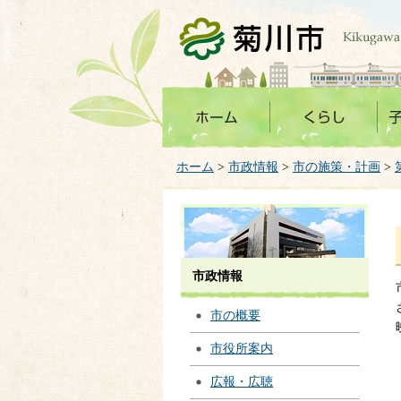
菊川市
ホーム
>
市政情報
>
市の施策・計画
>
市政情報
市の概要
市役所案内
広報・広聴