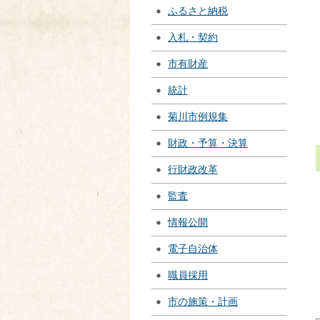
ふるさと納税
入札・契約
市有財産
統計
菊川市例規集
財政・予算・決算
行財政改革
監査
情報公開
電子自治体
職員採用
市の施策・計画