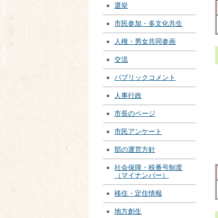
選挙
市民参加・多文化共生
人権・男女共同参画
交流
パブリックコメント
人事行政
市長のページ
市民アンケート
部の運営方針
社会保障・税番号制度
（マイナンバー）
移住・定住情報
地方創生