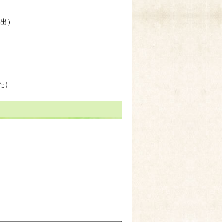
抽出）
た）