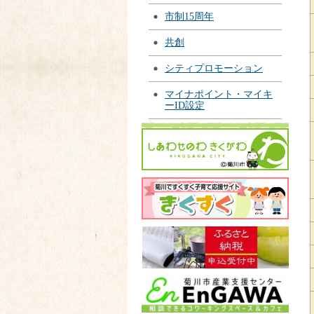
市制15周年
共創
シティプロモーション
マイナポイント・マイキ
ーID設定