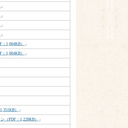
）
」
）
」
）
」
）
」
1,004KB）
」
1,004KB）
」
351KB）
」
PDF：1,228KB）
」