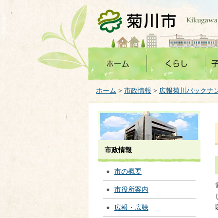
菊川市
ホーム
>
市政情報
>
広報菊川バックナ
市政情報
市の概要
市役所案内
広報・広聴