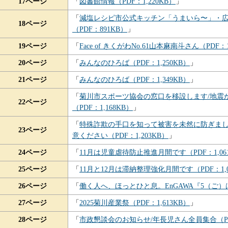
17ページ
「
図書館情報（PDF：1,220KB）
」
「
減塩レシピ市公式キッチン「うまいら〜」・
18ページ
（PDF：891KB）
」
19ページ
「
Face of きくがわNo.61山本麻南斗さん（PDF：1
20ページ
「
みんなのひろば（PDF：1,250KB）
」
21ページ
「
みんなのひろば（PDF：1,349KB）
」
「
菊川市スポーツ協会の窓口を移設します/地震
22ページ
（PDF：1,168KB）
」
「
特殊詐欺の手口を知って被害を未然に防ぎまし
23ページ
意ください（PDF：1,203KB）
」
24ページ
「
11月は児童虐待防止推進月間です（PDF：1,06
25ページ
「
11月と12月は滞納整理強化月間です（PDF：1,0
26ページ
「
働く人へ、ほっとひと息。EnGAWA『5（ご）はん
27ページ
「
2025菊川産業祭（PDF：1,613KB）
」
28ページ
「
市政懇談会のお知らせ/年長児さん全員集合（PDF