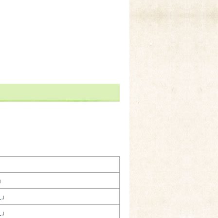
」
）
」
）
」