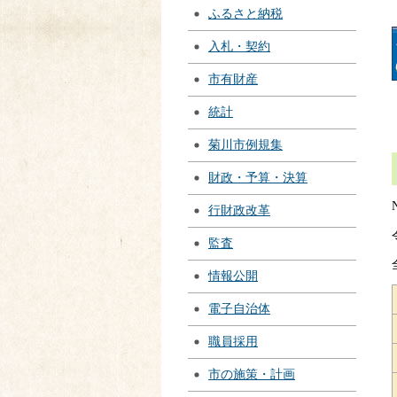
ふるさと納税
入札・契約
市有財産
統計
菊川市例規集
財政・予算・決算
行財政改革
監査
情報公開
電子自治体
職員採用
市の施策・計画