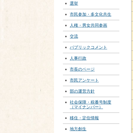
選挙
市民参加・多文化共生
人権・男女共同参画
交流
パブリックコメント
人事行政
市長のページ
市民アンケート
部の運営方針
社会保障・税番号制度
（マイナンバー）
移住・定住情報
地方創生