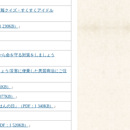
広報クイズ・すくすくアイドル
,230KB）
」
から命を守る対策をしましょう
ょう/災害に便乗した悪質商法にご注
1KB）
」
77KB）
」
の日』（PDF：1,340KB）
」
：1,520KB）
」