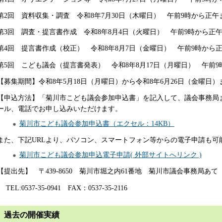
第2回 資料収集・調査 令和8年7月30日（木曜日） 午前9時から正
第3回 調査・提言書作成 令和8年8月4日（火曜日） 午前9時から
第4回 提言書作成（校正） 令和8年8月7日（金曜日） 午前9時か
第5回 こども議会（提言書発表） 令和8年8月17日（月曜日） 午前
【募集期間】令和8年5月18日（月曜日）から令和8年6月26日（金曜日）
【申込方法】「菊川市こども議会参加申込書」を記入して、議会事務局ま
ール、電話でお申し込みいただけます。
菊川市こども議会参加申込書（エクセル：14KB）
また、下記URLより、パソコン、スマートフォン等からの電子申請も可
菊川市こども議会参加申込電子申請( 外部サイトへリンク )
【提出先】 〒439-8650 菊川市堀之内61番地 菊川市議会事務局あて
TEL:0537-35-0941 FAX：0537-35-2116
過去の開催実績