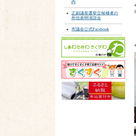
内
正副議長選挙立候補者の
所信表明演説会
市議会公式Facebook