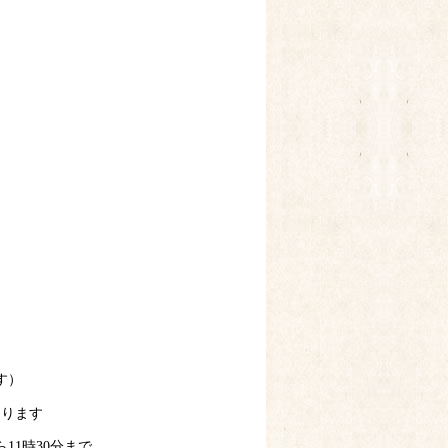
す）
あります
ら11時30分まで