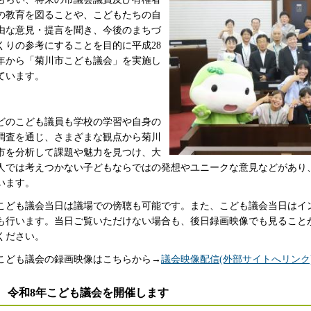
の教育を図ることや、こどもたちの自
由な意見・提言を聞き、今後のまちづ
くりの参考にすることを目的に平成28
年から「菊川市こども議会」を実施し
ています。
どのこども議員も学校の学習や自身の
調査を通じ、さまざまな観点から菊川
市を分析して課題や魅力を見つけ、大
人では考えつかない子どもならではの発想やユニークな意見などがあり
います。
こども議会当日は議場での傍聴も可能です。また、こども議会当日はイ
も行います。当日ご覧いただけない場合も、後日録画映像でも見ること
ください。
こども議会の録画映像はこちらから→
議会映像配信(外部サイトへリンク
令和8年こども議会を開催します