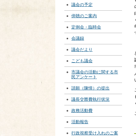
議会の予定
傍聴のご案内
定例会・臨時会
会議録
議会だより
こども議会
市議会の活動に関する市
民アンケート
請願（陳情）の提出
議長交際費執行状況
政務活動費
活動報告
行政視察受け入れのご案