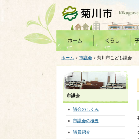
菊川市
ホーム
>
市議会
> 菊川市こども議会
市議会
議会のしくみ
市議会の概要
議員紹介