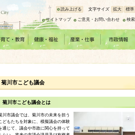
読み上げる
文字サイズ
拡大
標準
サイトマップ
ご意見・お問い合わせ
検索
菊川市こども議会
菊川市こども議会とは
菊川市議会では、菊川市の未来を担う
こどもたちを対象に、模擬議会の体験
を通じて、議会や市政に関心を持って
もらい、将来の市議会議員及び有権者