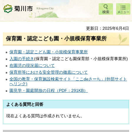
検索
メニ
菊川市
ュー
更新日：2025年6月4日
保育園・認定こども園・小規模保育事業所
保育園・認定こども園・小規模保育事業所
入園の手続き
(保育園・認定こども園保育部・小規模保育事業所)
在園児の現況届について
保育所等における安全管理の徹底について
全国の教育・保育施設検索サイト「ここdeさーち」(外部サイト
へリンク)
園見学・園庭開放の日程（PDF：291KB）
よくある質問と回答
現在よくある質問は作成されていません。