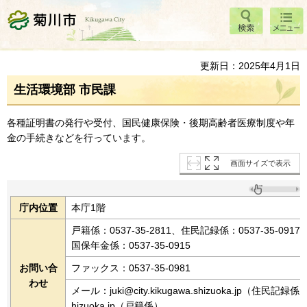
検索
メニ
菊川市
ュー
更新日：2025年4月1日
生活環境部 市民課
各種証明書の発行や受付、国民健康保険・後期高齢者医療制度や年
金の手続きなどを行っています。
画面サイズで表示
庁内位置
本庁1階
戸籍係：0537-35-2811、住民記録係：0537-35-0917
国保年金係：0537-35-0915
お問い合
ファックス：0537-35-0981
わせ
メール：juki@city.kikugawa.shizuoka.jp（住民記録係） ko
hizuoka.jp（戸籍係）