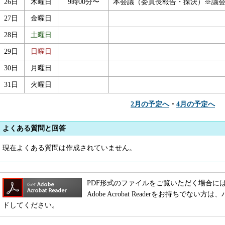
26日
木曜日
9時00分〜
本会議（委員長報告・採決）※議
27日
金曜日
28日
土曜日
29日
日曜日
30日
月曜日
31日
火曜日
2月の予定へ
・
4月の予定へ
よくある質問と回答
現在よくある質問は作成されていません。
PDF形式のファイルをご覧いただく場合には、Adob
Adobe Acrobat Readerをお持ちで
ドしてください。