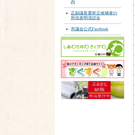
内
正副議長選挙立候補者の
所信表明演説会
市議会公式Facebook