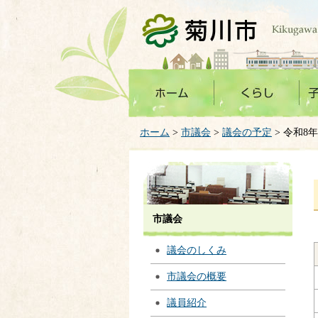
菊川市
ホーム
>
市議会
>
議会の予定
> 令和8
市議会
議会のしくみ
市議会の概要
議員紹介