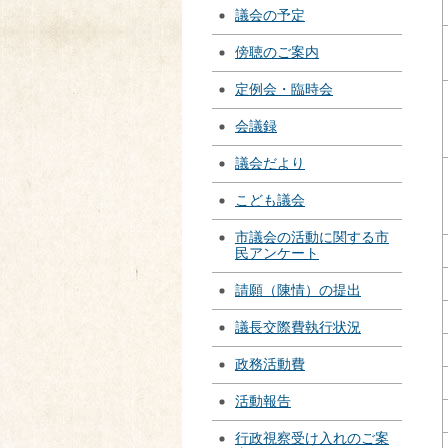
議会の予定
傍聴のご案内
定例会・臨時会
会議録
議会だより
こども議会
市議会の活動に関する市
民アンケート
請願（陳情）の提出
議長交際費執行状況
政務活動費
活動報告
行政視察受け入れのご案