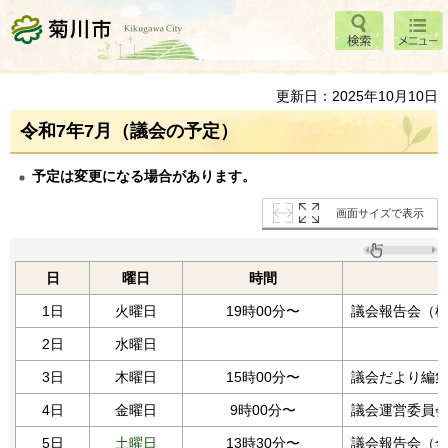
検索
メニ
菊川市
ュー
更新日：2025年10月10日
令和7年7月（議会の予定）
予定は変更になる場合があります。
画面サイズで表示
日
曜日
時間
1日
火曜日
19時00分〜
議会報告会（
2日
水曜日
3日
木曜日
15時00分〜
議会だより編
4日
金曜日
9時00分〜
議会運営委員
5日
土曜日
13時30分〜
議会報告会（