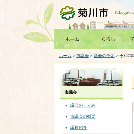
菊川市
ホーム
>
市議会
>
議会の予定
> 令和7
市議会
議会のしくみ
市議会の概要
議員紹介