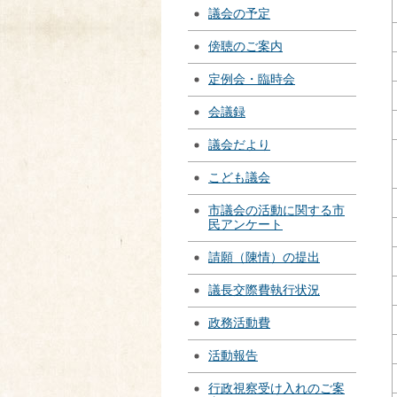
議会の予定
傍聴のご案内
定例会・臨時会
会議録
議会だより
こども議会
市議会の活動に関する市
民アンケート
請願（陳情）の提出
議長交際費執行状況
政務活動費
活動報告
行政視察受け入れのご案