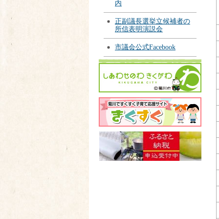
内
正副議長選挙立候補者の
所信表明演説会
市議会公式Facebook