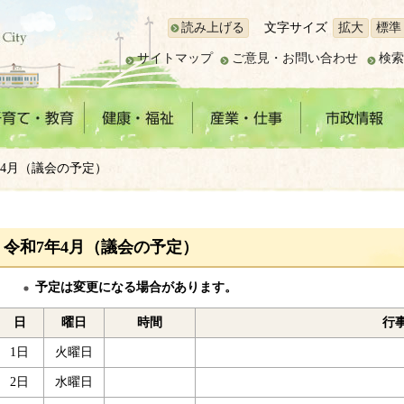
読み上げる
文字サイズ
拡大
標準
サイトマップ
ご意見・お問い合わせ
検索
年4月（議会の予定）
令和7年4月（議会の予定）
予定は変更になる場合があります。
日
曜日
時間
行
1日
火曜日
2日
水曜日