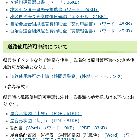
交通指導員選出書（ワード：36KB）
地区センター事務長推薦書（ワード：29KB）
地区自治会長会議開催日確認（エクセル：21KB）
自治会連合組織運営費補助金（交付申請書）（ワード：48KB）
自治会連合組織運営費補助金（実績報告書）（ワード：45KB）
道路使用許可申請について
祭典やイベントなどで道路を使用する場合は菊川警察署への道路使
用許可が必要となります。
道路使用許可の申請（静岡県警察）(外部サイトへリンク)
＜参考様式＞
祭典時の道路使用許可申請に添付する書類の参考様式は以下のとお
りです。
屋台形状図（小笠）（PDF：51KB）
屋台形状図（菊川）（PDF：81KB）
誓約書
（Word）（ワード：9KB）
（PDF：33KB）
屋台係配置図・運行表・運行経路図（記載例）
（Word）（ワー
ド：3,187KB）
（PDF：7,731KB）