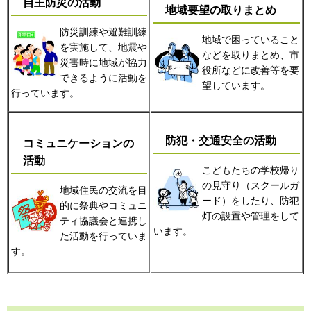
自主防災の活動
地域要望の取りまとめ
防災訓練や避難訓練
地域で困っていること
を実施して、地震や
などを取りまとめ、市
災害時に地域が協力
役所などに改善等を要
できるように活動を
望しています。
行っています。
防犯・交通安全の活動
コミュニケーションの
活動
こどもたちの学校帰り
の見守り（スクールガ
地域住民の交流を目
ード）をしたり、防犯
的に祭典やコミュニ
灯の設置や管理をして
ティ協議会と連携し
います。
た活動を行っていま
す。