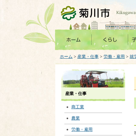
菊川市
ホーム
>
産業・仕事
>
労働・雇用
>
就
産業・仕事
商工業
農業
労働・雇用