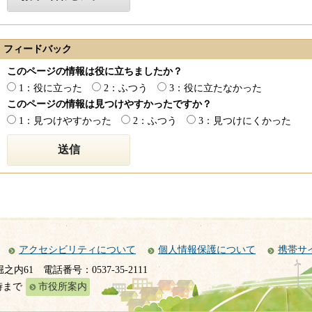
フィードバック
このページの情報は役に立ちましたか？
1：役に立った
2：ふつう
3：役に立たなかった
このページの情報は見つけやすかったですか？
1：見つけやすかった
2：ふつう
3：見つけにくかった
アクセシビリティについて
個人情報保護について
携帯サ
堀之内61
電話番号：0537-35-2111
時まで
市役所案内