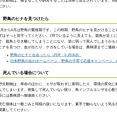
野生動物は、捕まることや飼育することは法律で禁止されています。周
ださい。
野鳥のヒナを見つけたら
5月から6月は野鳥の繁殖期です。この時期、野鳥のヒナを見かけること
ずはそっと見守ってください。1羽でいるように見えても、親鳥が近く
で、親鳥と引き離してしまうことになり、逆に弱って死んでしまうかも
ヒナを見つけ、血が出たり、ケガをしている場合は、農林課までご連絡
野鳥のヒナと出会ったら（PDF：6,281KB）
日本野鳥の会のホームページ「野鳥の子育て応援キャンペーン」( 
死んでいる場合について
野生動物は、寿命のほかに、エサが取れずに衰弱したり、環境の変化に
んでしまいます。密集して死んでいない限り、鳥インフルエンザを心配
合には農林課へ御連絡ください。
死亡個体は一般ごみと同様の扱いになります。素手で触らないよう気を
廃棄してください。