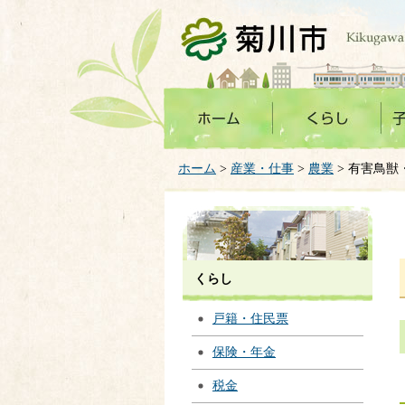
菊川市
ホーム
>
産業・仕事
>
農業
> 有害鳥獣
くらし
戸籍・住民票
保険・年金
税金