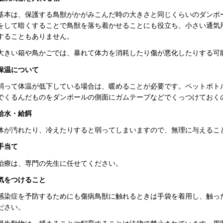
基本は、保護する鳥獣がかがみこんだ時の大きさと同じくらいのダンボ
をして暗くすることで鳥獣を落ち着かせることにも役立ち、小さい通気
することもありません。
大きい箱や鳥かごでは、暴れて体力を消耗したり傷が悪化したりする可
保温について
弱って体温が低下している場合は、暖めることが必要です。ペットボト
でくるんだものをダンボールの側面にガムテープなどでくっつけておく
給水・給餌
体が汚れたり、冷えたりすると弱ってしまいますので、無理に与えるこ
手当て
治療は、専門の先生に任せてください。
気をつけること
感染症を予防するためにも傷病鳥獣に触れるときは手袋を着用し、触っ
ださい。