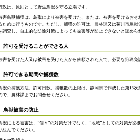
行政は、原則として野生鳥獣を守る立場です。
有害鳥獣捕獲は、鳥獣により被害を受けた、または、被害を受けるおそ
るために行うものです。ただし、捕獲の許可は、農林課又は菊川市鳥獣
を調査し、自主的な防除対策によっても被害等が防止できないと認めら
許可を受けることができる人
被害を受けた人又は被害を受けた人から依頼された人で、必要な狩猟免
許可できる期間や捕獲数
鳥獣の捕獲方法、許可日数、捕獲数の上限は、静岡県で作成した第13次
ので、農林課までお問合せください。
鳥獣被害の防止
鳥獣による被害は、“個々”の対策だけでなく、“地域”としての対策が
り組んでください。