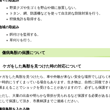
個々の取組み
野菜クズや生ゴミを野山や畑に放置しない。
トタン、網、防護柵などを使って自主的な防除対策を行う。
狩猟免許を取得する。
地域の取組み
餌付けを監視する。
草刈りを行う。
傷病鳥獣の保護について
ケガをした鳥獣を見つけた時の対応について
ケガをした鳥獣を見つけたら、車や外敵が来ない安全な場所でしばらく
一時的にうずくまっている場合もあります。生き物は、自然に回復でき
捕まえることでショックを受けることがありますので、必ずしも保護す
ただし、大量の出血や明らかな骨折が見られるなど保護する必要がある
にして保護して頂き、市農林課までご連絡ください。
傷病鳥獣を入れる物