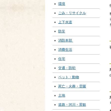
環境
ごみ・リサイクル
上下水道
防災
消防本部
消費生活
住宅
交通・防犯
ペット・動物
死亡・火葬・霊園
土地
道路・河川・景観