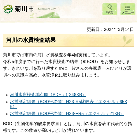
検索
メニ
菊川市
ュー
更新日：2024年3月14日
河川の水質検査結果
菊川市では市内の河川水質検査を年4回実施しています。
令和5年度までに行った水質検査の結果（※BOD）をお知らせしま
す。きれいな川を取り戻すために、皆さんの各家庭一人ひとりが環
境への意識を高め、水質浄化に取り組みましょう。
河川水質検査地点図（PDF：1,248KB）
水質測定結果（BOD平均値）H23-R5比較表（エクセル：65K
B）
水質測定結果（BOD平均値）H23〜R5（エクセル：21KB）
BOD（生物化学的酸素要求量）とは、河川の水質を表す代表的な指
標です。この数値が高いほど川が汚れています。