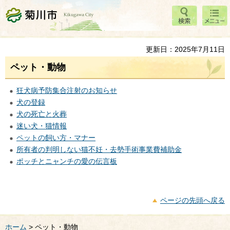
検索
メニ
菊川市
ュー
更新日：2025年7月11日
ペット・動物
狂犬病予防集合注射のお知らせ
犬の登録
犬の死亡と火葬
迷い犬・猫情報
ペットの飼い方・マナー
所有者の判明しない猫不妊・去勢手術事業費補助金
ポッチとニャンチの愛の伝言板
ページの先頭へ戻る
ホーム
> ペット・動物