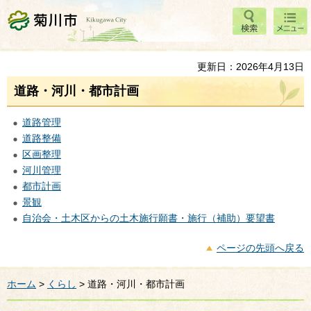
検索
メニ
菊川市
ュー
更新日：2026年4月13日
道路・河川・都市計画
道路管理
道路整備
区画整理
河川管理
都市計画
景観
自治会・土木区からの土木施行願書・施行（補助）要望書
ページの先頭へ戻る
ホーム
>
くらし
> 道路・河川・都市計画