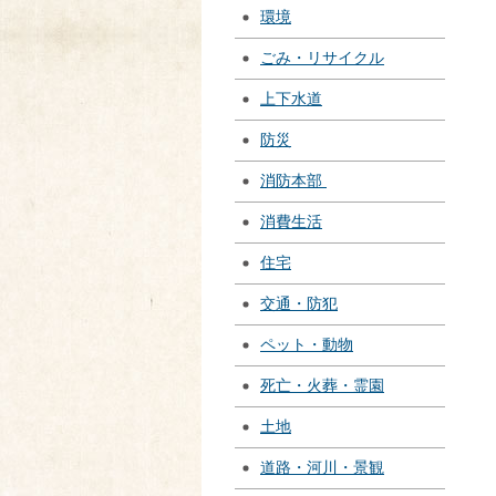
環境
ごみ・リサイクル
上下水道
防災
消防本部
消費生活
住宅
交通・防犯
ペット・動物
死亡・火葬・霊園
土地
道路・河川・景観