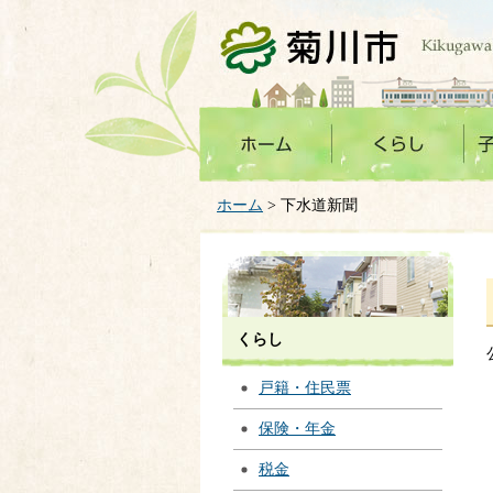
菊川市
ホーム
> 下水道新聞
くらし
戸籍・住民票
保険・年金
税金