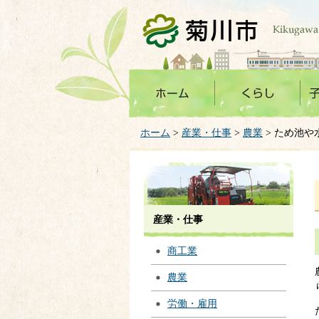
菊川市
ホーム
>
産業・仕事
>
農業
> ため池
産業・仕事
商工業
農業
労働・雇用