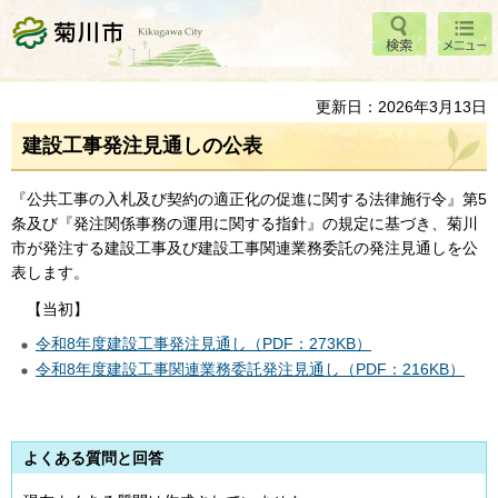
検索
メニ
菊川市
ュー
更新日：2026年3月13日
建設工事発注見通しの公表
『公共工事の入札及び契約の適正化の促進に関する法律施行令』第5
条及び『発注関係事務の運用に関する指針』の規定に基づき、菊川
市が発注する建設工事及び建設工事関連業務委託の発注見通しを公
表します。
【当初】
令和8年度建設工事発注見通し（PDF：273KB）
令和8年度建設工事関連業務委託発注見通し（PDF：216KB）
よくある質問と回答