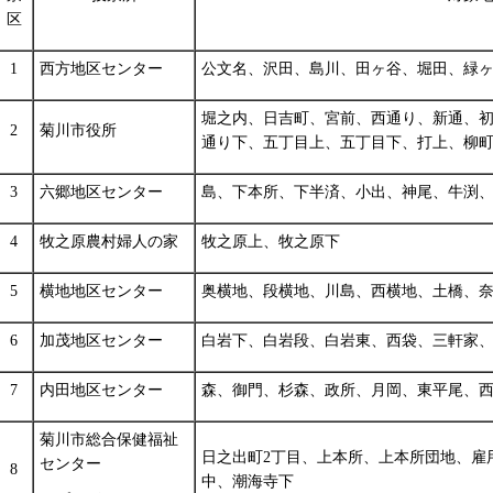
区
1
西方地区センター
公文名、沢田、島川、田ヶ谷、堀田、緑
堀之内、日吉町、宮前、西通り、新通、初
2
菊川市役所
通り下、五丁目上、五丁目下、打上、柳
3
六郷地区センター
島、下本所、下半済、小出、神尾、牛渕
4
牧之原農村婦人の家
牧之原上、牧之原下
5
横地地区センター
奥横地、段横地、川島、西横地、土橋、
6
加茂地区センター
白岩下、白岩段、白岩東、西袋、三軒家
7
内田地区センター
森、御門、杉森、政所、月岡、東平尾、
菊川市総合保健福祉
日之出町2丁目、上本所、上本所団地、雇
センター
8
中、潮海寺下