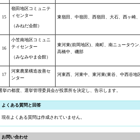
嶺田地区コミュニテ
ィセンター
15
東嶺田、中嶺田、西嶺田、大石、西ヶ崎
（みねだ会館）
小笠南地区コミュニ
東河東(前岡地区)、南町、南ニュータウ
ティセンター
16
高橋中、磯部
（みなみやま会館）
河東農業構造改善セ
17
河東西、河東中、東河東(東谷、中西谷地区
ンター
選挙の都度、選挙管理委員会が投票所を決定し、告示します。
よくある質問と回答
現在よくある質問は作成されていません。
お問い合わせ