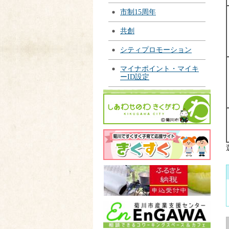
市制15周年
共創
シティプロモーション
マイナポイント・マイキ
ーID設定