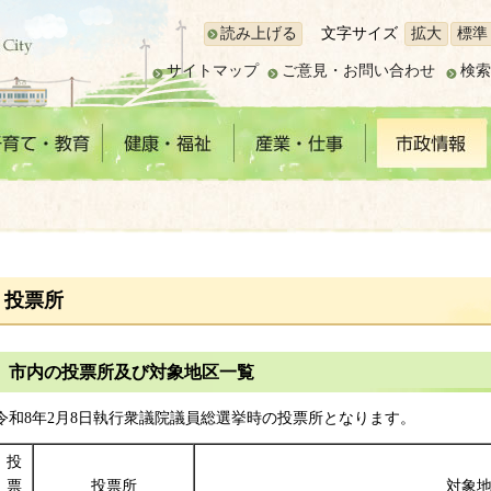
読み上げる
文字サイズ
拡大
標準
サイトマップ
ご意見・お問い合わせ
検索
投票所
市内の投票所及び対象地区一覧
令和8年2月8日執行衆議院議員総選挙時の投票所となります。
投
票
投票所
対象