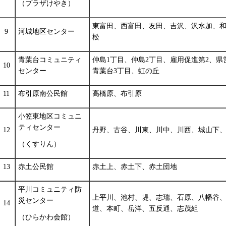
（プラザけやき）
東富田、西富田、友田、吉沢、沢水加、
9
河城地区センター
松
青葉台コミュニティ
仲島1丁目、仲島2丁目、雇用促進第2、県
10
センター
青葉台3丁目、虹の丘
11
布引原南公民館
高橋原、布引原
小笠東地区コミュニ
ティセンター
12
丹野、古谷、川東、川中、川西、城山下
（くすりん）
13
赤土公民館
赤土上、赤土下、赤土団地
平川コミュニティ防
上平川、池村、堤、志瑞、石原、八幡谷
災センター
14
道、本町、岳洋、五反通、志茂組
（ひらかわ会館）