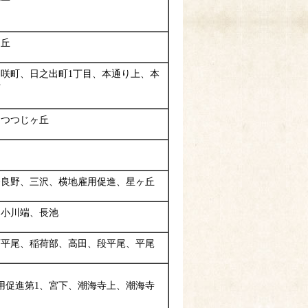
ヶ丘
咲町、日之出町1丁目、本通り上、本
町
、つつじヶ丘
奈良野、三沢、横地雇用促進、星ヶ丘
、小川端、長池
西平尾、稲荷部、高田、段平尾、平尾
用促進第1、宮下、潮海寺上、潮海寺