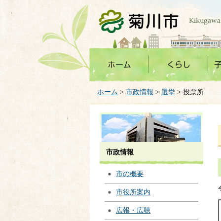
菊川市
ホーム
>
市政情報
>
選挙
> 投票所
市政情報
市の概要
市役所案内
広報・広聴