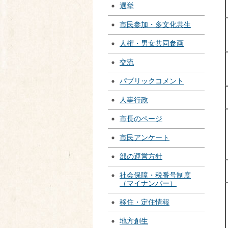
選挙
市民参加・多文化共生
人権・男女共同参画
交流
パブリックコメント
人事行政
市長のページ
市民アンケート
部の運営方針
社会保障・税番号制度
（マイナンバー）
移住・定住情報
地方創生