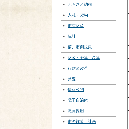
ふるさと納税
入札・契約
市有財産
統計
菊川市例規集
財政・予算・決算
行財政改革
監査
情報公開
電子自治体
職員採用
市の施策・計画