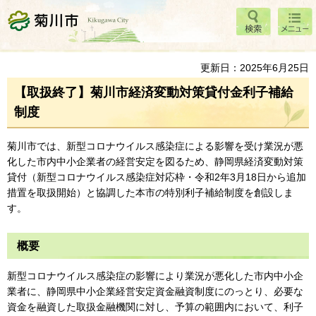
検索
メニ
菊川市
ュー
更新日：2025年6月25日
【取扱終了】菊川市経済変動対策貸付金利子補給
制度
菊川市では、新型コロナウイルス感染症による影響を受け業況が悪
化した市内中小企業者の経営安定を図るため、静岡県経済変動対策
貸付（新型コロナウイルス感染症対応枠・令和2年3月18日から追加
措置を取扱開始）と協調した本市の特別利子補給制度を創設しま
す。
概要
新型コロナウイルス感染症の影響により業況が悪化した市内中小企
業者に、静岡県中小企業経営安定資金融資制度にのっとり、必要な
資金を融資した取扱金融機関に対し、予算の範囲内において、利子