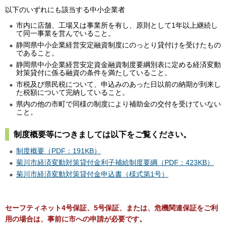
以下のいずれにも該当する中小企業者
市内に店舗、工場又は事業所を有し、原則として1年以上継続し
て同一事業を営んでいること。
静岡県中小企業経営安定融資制度にのっとり貸付けを受けたもの
であること。
静岡県中小企業経営安定資金融資制度要綱別表に定める経済変動
対策貸付に係る融資の条件を満たしていること。
市税及び県民税について、申込みのあった日以前の納期が到来し
た税額について完納していること。
県内の他の市町で同様の制度により補助金の交付を受けていない
こと。
制度概要等につきましては以下をご覧ください。
制度概要（PDF：191KB）
菊川市経済変動対策貸付金利子補給制度要綱（PDF：423KB）
菊川市経済変動対策貸付金申込書（様式第1号）
セーフティネット4号保証、5号保証、または、危機関連保証をご利
用の場合は、事前に市への申請が必要です。