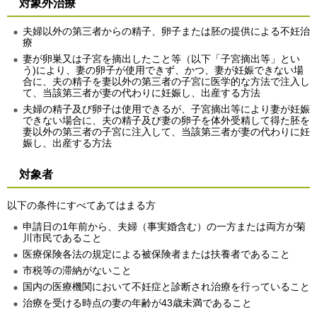
対象外治療
夫婦以外の第三者からの精子、卵子または胚の提供による不妊治
療
妻が卵巣又は子宮を摘出したこと等（以下「子宮摘出等」とい
う)により、妻の卵子が使用できず、かつ、妻が妊娠できない場
合に、夫の精子を妻以外の第三者の子宮に医学的な方法で注入し
て、当該第三者が妻の代わりに妊娠し、出産する方法
夫婦の精子及び卵子は使用できるが、子宮摘出等により妻が妊娠
できない場合に、夫の精子及び妻の卵子を体外受精して得た胚を
妻以外の第三者の子宮に注入して、当該第三者が妻の代わりに妊
娠し、出産する方法
対象者
以下の条件にすべてあてはまる方
申請日の1年前から、夫婦（事実婚含む）の一方または両方が菊
川市民であること
医療保険各法の規定による被保険者または扶養者であること
市税等の滞納がないこと
国内の医療機関において不妊症と診断され治療を行っていること
治療を受ける時点の妻の年齢が43歳未満であること