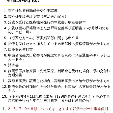
申請に必要なもの
市不妊治療費助成金交付申請書
市不妊受診等証明書（主治医が記入）
治療を受けた医療機関発行の領収書、明細書原本
夫及び妻の戸籍謄本または戸籍全部事項証明書（6か月以内のも
の、コピー可）
（必要な方のみ）事実婚関係に関する申立書
治療を受けた方の加入している医療保険の資格情報がわかるもの
口座振込依頼書
申請者名義の口座番号が確認できるもの（預金通帳やキャッシュ
カード等）
請求書
静岡県不妊治療費（先進医療）補助金を受けた場合、県の交付決
定通知書
高額療養費に該当した場合、高額療養費の支給金額がわかるもの
医療保険の付加給付を受けた場合、付加給付の支給金額がわかる
もの
（令和7年4月1日以後に出産（12週以降の死産含む））を経て再
度治療を行った場合）戸籍謄本、または死産届の写し
1、2、5、7、9の書類については、きくすく妊活サポート事業個別