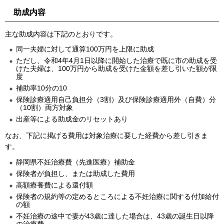
助成内容
主な助成内容は下記のとおりです。
同一夫婦に対して通算100万円を上限に助成
ただし、令和4年4月1日以降に開始した治療で既に市の助成を受
けた夫婦は、100万円から助成を受けた金額を差し引いた額が限
度
補助率10分の10
保険診療適用自己負担分（3割）及び保険診療適用外（自費）分
（10割）両方対象
出産等による助成金のリセットあり
なお、下記に掲げる費用は対象治療に要した経費から差し引きま
す。
静岡県不妊治療費（先進医療）補助金
保険者が負担し、または助成した費用
高額療養費による還付額
保険者の規約等の定めるところによる不妊治療に関する付加給付
の額
不妊治療の途中で妻が43歳に達した場合は、43歳の誕生日以降
の治療費