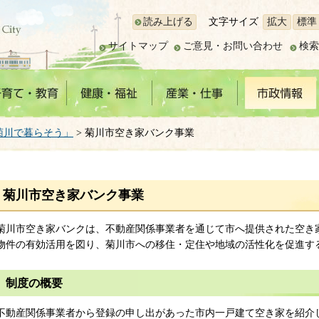
読み上げる
文字サイズ
拡大
標準
サイトマップ
ご意見・お問い合わせ
検索
菊川で暮らそう」
> 菊川市空き家バンク事業
菊川市空き家バンク事業
菊川市空き家バンクは、不動産関係事業者を通じて市へ提供された空き
物件の有効活用を図り、菊川市への移住・定住や地域の活性化を促進す
制度の概要
不動産関係事業者から登録の申し出があった市内一戸建て空き家を紹介