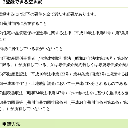
2登録できる空き家
登録するには以下の要件を全て満たす必要があります。
(1)菊川市内に所在すること
(2)住宅の品質確保の促進等に関する法律（平成11年法律第81号）第2
こと
(3)現に居住している者がいないこと
(4)不動産関係事業者（宅地建物取引業法（昭和27年法律第176号）第
に限る。）が所有している、又は専任媒介契約若しくは専属専任媒介契
(5)不動産登記法（平成16年法律第123号）第44条第1項第3号に規定
(6)平成30年住宅・土地統計調査において一戸建に区分されるものである
(7)国税徴収法（昭和34年法律第147号）その他の法令に基づく差押え
(8)暴力団員等（菊川市暴力団排除条例（平成24年菊川市条例第25条）
う。）が所有していないこと
申請方法