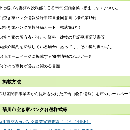
次に掲げる書類を総務部市長公室営業戦略係へ提出してください。
(1)空き家バンク情報登録申請書兼同意書（様式第1号）
(2)空き家バンク情報登録カード（様式第2号）
(3)空き家の所有者が分かる資料（建物の登記事項証明書等）
(4)媒介契約を締結している場合にあっては、その契約書の写し
(5)市ホームページに掲載する物件情報のPDFデータ
(6)その他市長が必要と認める書類
掲載方法
不動産関係事業者から提出を受けた広告（物件情報）を市のホームペー
菊川市空き家バンク各種様式等
菊川市空き家バンク事業実施要綱（PDF：144KB）