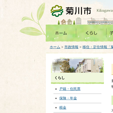
菊川市
ホーム
>
市政情報
>
移住・定住情報「
くらし
戸籍・住民票
保険・年金
税金