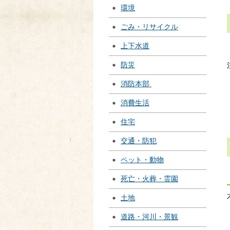
環境
ごみ・リサイクル
上下水道
防災
消防本部
消費生活
住宅
交通・防犯
ペット・動物
死亡・火葬・霊園
土地
道路・河川・景観