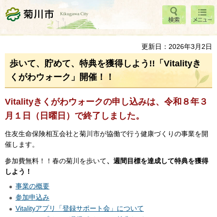
検索
メニ
菊川市
ュー
更新日：2026年3月2日
歩いて、貯めて、特典を獲得しよう!!「Vitalityき
くがわウォーク」開催！！
Vitalityきくがわウォークの申し込みは、令和８年３
月１日（日曜日）で終了しました。
住友生命保険相互会社と菊川市が協働で行う健康づくりの事業を開
催します。
参加費無料！！春の菊川を歩いて
、週間目標を達成して特典を獲得
しよう！
事業の概要
参加申込み
Vitalityアプリ「登録サポート会」について