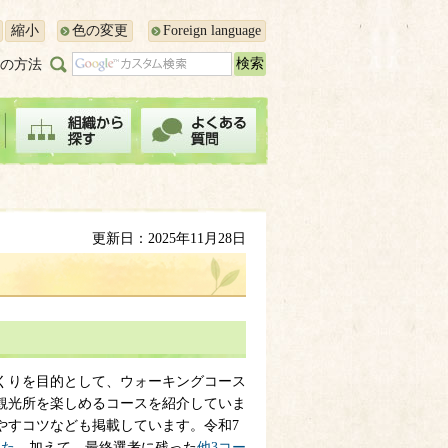
縮小
色の変更
Foreign language
の方法
更新日：2025年11月28日
くりを目的として、ウォーキングコース
観光所を楽しめるコースを紹介していま
やすコツなども掲載しています。令和7
した。
加えて、最終選考に残った
他3コー