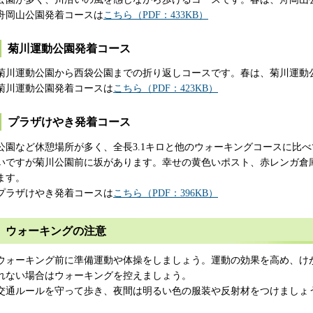
舟岡山公園発着コースは
こちら（PDF：433KB）
菊川運動公園発着コース
菊川運動公園から西袋公園までの折り返しコースです。春は、菊川運動
菊川運動公園発着コースは
こちら（PDF：423KB）
プラザけやき発着コース
公園など休憩場所が多く、全長3.1キロと他のウォーキングコースに比
いですが菊川公園前に坂があります。幸せの黄色いポスト、赤レンガ倉
ます。
プラザけやき発着コースは
こちら（PDF：396KB）
ウォーキングの注意
ウォーキング前に準備運動や体操をしましょう。運動の効果を高め、け
れない場合はウォーキングを控えましょう。
交通ルールを守って歩き、夜間は明るい色の服装や反射材をつけましょ