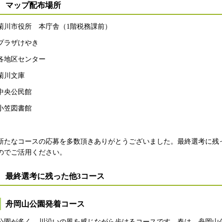
マップ配布場所
菊川市役所 本庁舎（1階税務課前）
プラザけやき
各地区センター
菊川文庫
中央公民館
小笠図書館
新たなコースの応募を多数頂きありがとうございました。最終選考に残
のでご活用ください。
最終選考に残った他3コース
舟岡山公園発着コース
公園が多く、川沿いの風を感じながら歩けるコースです。春は、舟岡山