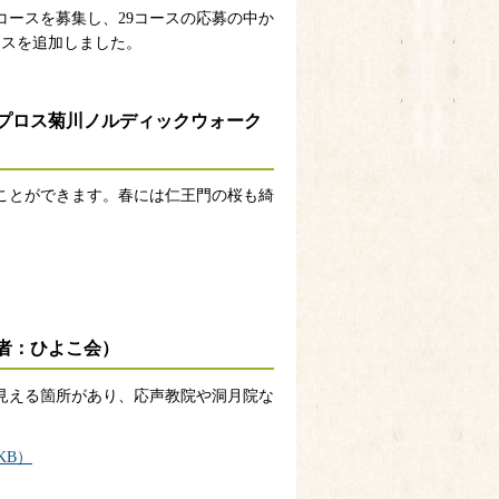
ースを募集し、29コースの応募の中か
ースを追加しました。
プロス菊川ノルディックウォーク
ことができます。春には仁王門の桜も綺
者：ひよこ会）
見える箇所があり、応声教院や洞月院な
KB）