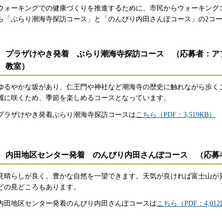
ウォーキングでの健康づくりを推進するために、市民からウォーキングコ
ら「ぶらり潮海寺探訪コース」と「のんびり内田さんぽコース」の2コ
プラザけやき発着 ぶらり潮海寺探訪コース （応募者：ア
教室）
ゆるやかな坂があり、仁王門や神社など潮海寺の歴史に触れながら歩く
麗に咲くため、季節を楽しめるコースとなっています。
プラザけやき発着ぶらり潮海寺探訪コースは
こちら（PDF：3,519KB）
内田地区センター発着 のんびり内田さんぽコース （応募
見晴らしが良く、豊かな自然を一望できます。天気が良ければ富士山が
どの見どころもあります。
内田地区センター発着のんびり内田さんぽコースは
こちら（PDF：4,012