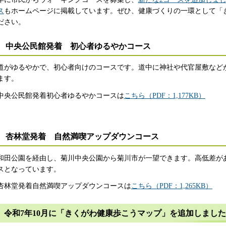
ス
もホームページに掲載しています。ぜひ、健康づくりの一環として「
ださい。
中央公民館発着 初心者ゆるやかコース
道がゆるやかで、初心者向けのコースです。道中に神社や代官屋敷など
ます。
中央公民館発着初心者ゆるやかコースは
こちら（PDF：1,177KB）
杏林堂発着 自然満喫アップダウンコース
和田公園を経由し、菊川中央公園から菊川市が一望できます。高低差が
スとなっています。
杏林堂発着自然満喫アップダウンコースは
こちら（PDF：1,265KB）
令和7年10月に「きくがわ健康歩こうマップ」を追加しました