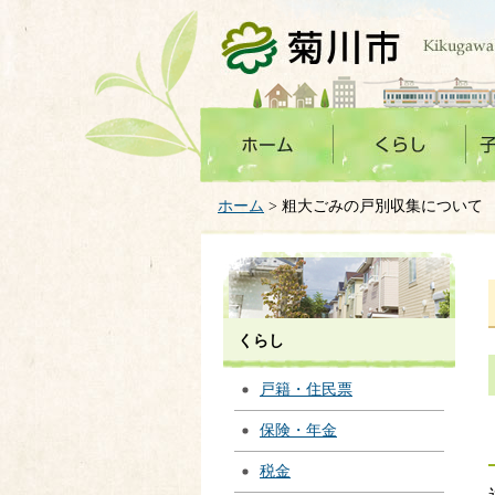
菊川市
ホーム
> 粗大ごみの戸別収集について
くらし
戸籍・住民票
保険・年金
税金