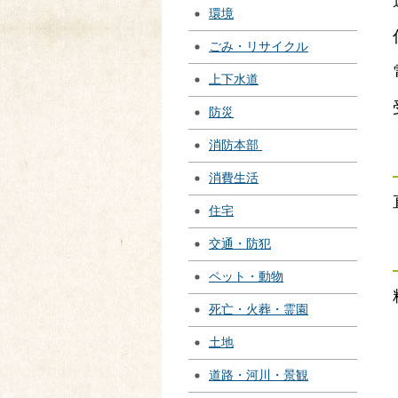
環境
ごみ・リサイクル
上下水道
防災
消防本部
消費生活
住宅
交通・防犯
ペット・動物
死亡・火葬・霊園
土地
道路・河川・景観