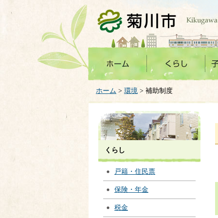
菊川市
ホーム
>
環境
> 補助制度
くらし
戸籍・住民票
保険・年金
税金