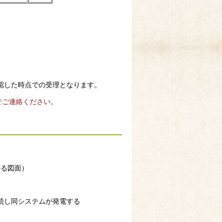
認した時点での受理となります。
までご連絡ください。
かる図面）
続し同システムが発電する