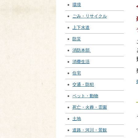
環境
ごみ・リサイクル
上下水道
防災
消防本部
消費生活
住宅
交通・防犯
ペット・動物
死亡・火葬・霊園
土地
道路・河川・景観