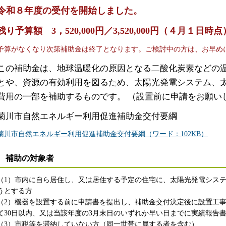
令和８年度の受付を開始しました。
残り予算額
3，520
,000円／3,520,000円（４月１日時点
予算がなくなり次第補助金は終了となります。ご検討中の方は、お早め
この補助金は、地球温暖化の原因となる二酸化炭素などの
とや、資源の有効利用を図るため、太陽光発電システム、
費用の一部を補助するものです。 （設置前に申請をお願い
菊川市自然エネルギー利用促進補助金交付要綱
菊川市自然エネルギー利用促進補助金交付要綱（ワード：102KB）
補助の対象者
（1）市内に自ら居住し、又は居住する予定の住宅に、太陽光発電シス
うとする方
（2）機器を設置する前に申請書を提出し、補助金交付決定後に設置工
て30日以内、又は当該年度の3月末日のいずれか早い日までに実績報告
（3）市税等を滞納していない方（同一世帯に属する者を含む）