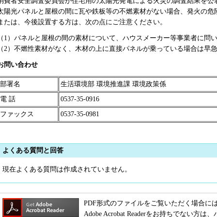
消費者安全調査委員会が住宅用の太陽光発電による火災の調査結果を公
太陽光パネルと屋根の間に瓦や鉄板等の不燃素材がない場合、発火の危
または、今後設置する方は、次の点にご注意ください。
（1）パネルと屋根の間の素材について、ハウスメーカー等事業者に問
（2）不燃性素材がなく、木材の上に直接パネルが乗っている場合は早
お問い合わせ
部署名
生活環境部 環境推進課 環境政策係
電 話
0537-35-0916
ファックス
0537-35-0981
よくある質問と回答
現在よくある質問は作成されていません。
PDF形式のファイルをご覧いただく場合には、Adob
Adobe Acrobat Readerをお持ちで