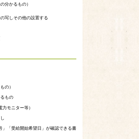
訳の分かるもの）
書の写しその他の設置する
類
るもの）
かるもの
電力モニター等）
写し
号」「受給開始希望日」が確認できる書