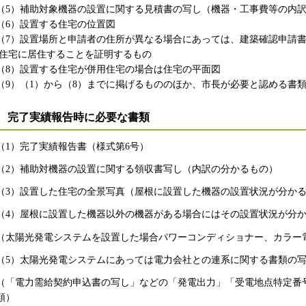
（5）補助対象機器の設置に関する見積書の写し（機器・工事費等の内
（6）設置する住宅の位置図
（7）設置場所と申請者の住所が異なる場合にあっては、建築確認申請
住宅に居住することを証明するもの
（8）設置する住宅が併用住宅の場合は住宅の平面図
（9）（1）から（8）までに掲げるもののほか、市長が必要と認める書
完了実績報告時に必要な書類
（1）完了実績報告書（様式第6号）
（2）補助対機器の設置に関する領収書写し（内訳の分かるもの）
（3）設置した住宅の全景写真（屋根に設置した機器の設置状況が分か
（4）屋根に設置した機器以外の機器がある場合にはその設置状況が分
（太陽光発電システムを設置した場合パワーコンディショナー、カラー
（5）太陽光発電システムにあっては電力会社との連系に関する書類の
（「電力需給契約申込書の写し」などの「発電出力」「受電地点特定番
類）