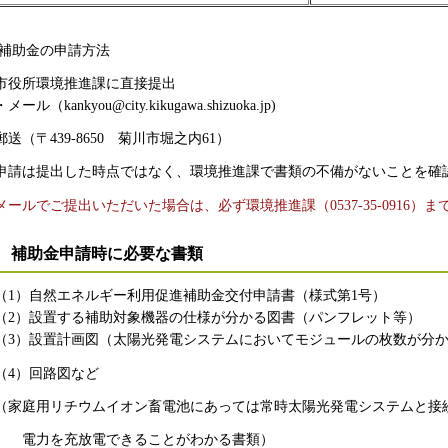
補助金の申請方法
市役所環境推進課に直接提出
・メール（kankyou@city.kikugawa.shizuoka.jp)
郵送（〒439-8650 菊川市堀之内61）
申請は提出した時点ではなく、環境推進課で書類の不備がないことを確
メールでご提出いただいた場合は、必ず環境推進課（0537-35-0916）
補助金申請時に必要な書類
（1）自然エネルギー利用促進補助金交付申請書（様式第1号）
（2）設置する補助対象機器の仕様が分かる図書（パンフレット等）
（3）設置計画図（太陽光発電システムにおいてモジュールの枚数が分
（4）回路図など
（家庭用リチウムイオン畜電池にあっては常時太陽光発電システムと接
電力を充放電できることがわかる書類）