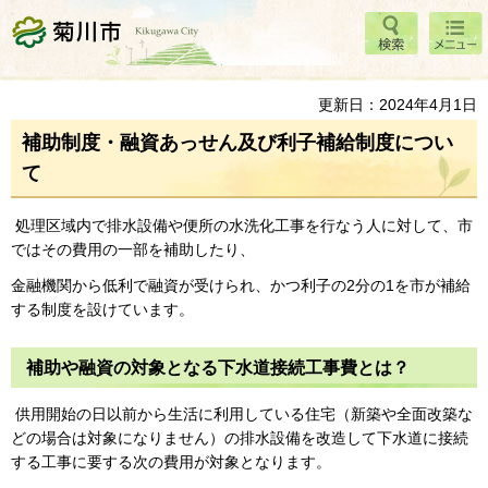
検索
メニ
菊川市
ュー
更新日：2024年4月1日
補助制度・融資あっせん及び利子補給制度につい
て
処理区域内で排水設備や便所の水洗化工事を行なう人に対して、市
ではその費用の一部を補助したり、
金融機関から低利で融資が受けられ、かつ利子の2分の1を市が補給
する制度を設けています。
補助や融資の対象となる下水道接続工事費とは？
供用開始の日以前から生活に利用している住宅（新築や全面改築な
どの場合は対象になりません）の排水設備を改造して下水道に接続
する工事に要する次の費用が対象となります。