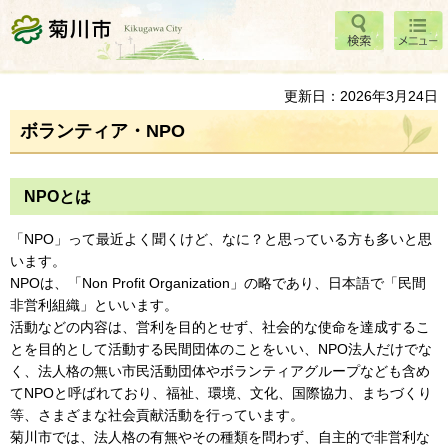
検索
メニ
菊川市
ュー
更新日：2026年3月24日
ボランティア・NPO
NPOとは
「NPO」って最近よく聞くけど、なに？と思っている方も多いと思
います。
NPOは、「Non Profit Organization」の略であり、日本語で「民間
非営利組織」といいます。
活動などの内容は、営利を目的とせず、社会的な使命を達成するこ
とを目的として活動する民間団体のことをいい、NPO法人だけでな
く、法人格の無い市民活動団体やボランティアグループなども含め
てNPOと呼ばれており、福祉、環境、文化、国際協力、まちづくり
等、さまざまな社会貢献活動を行っています。
菊川市では、法人格の有無やその種類を問わず、自主的で非営利な