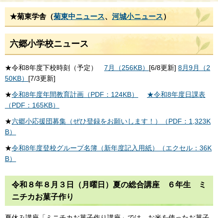
★菊東学舎（
菊東中ニュース
、
河城小ニュース
）
六郷小学校ニュース
★令和8年度下校時刻（予定）
7月（256KB）
[6/8更新]
8月9月（2
50KB）
[7/3更新]
★
令和8年度年間教育計画（PDF：124KB）
★令和8年度日課表
（PDF：165KB）
★
六郷小応援団募集（ぜひ登録をお願いします！）（PDF：1,323K
B）
★
令和8年度登校グループ名簿（新年度記入用紙）（エクセル：36K
B）
令和８年８月３日（月曜日）夏の総合講座 ６年生 ミ
ニチカお菓子作り
夏休み講座「ミニチカお菓子作り講座」では、お米を使ったお菓子