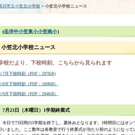
菊川市立小笠北小学校
> 小笠北小学校ニュース
(
岳洋中
小笠東小
小笠南小
）
小笠北小学校ニュース
学校だより、下校時刻、こちらから見られます
☆7月下校時刻（PDF：297KB
）
☆8月下校時刻（PDF：160KB）
☆9月下校時刻（PDF：294KB）
7月23日（木曜日）1学期終業式
今日で73日間の1学期を終了し、夏休みとなります。1時間目にはオン
行いました。ここ数年は各教室で行う終業式が当たり前のようになって