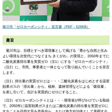
菊川市「ゼロカーボンシティ」宣言書（PDF：628KB）
趣旨
菊川市は、目標とすべき環境像として掲げる「豊かな自然と住み
よい環境を次世代につなぐまち きくがわ」の実現と、2050年までに
二酸化炭素排出量を実質ゼロ（注1）にする「ゼロカーボンシティ」
（注2）に、市民、事業者と一体となって取り組んでいくことを宣言
します。
（注1）排出量の実質ゼロとは・・・二酸化炭素をはじめとする温室
効果ガスの「排出量」から、植林、森林管理などによる「吸収量」
を差し引いて、合計を実質的にゼロにすること。
（注2）ゼロカーボンシティとは・・・環境省が呼びかけている取組
で、2050年に温室効果ガスまたは二酸化炭素の排出量を実質ゼロに
することを目指す旨を首長自ら、または地方自治体として表明する