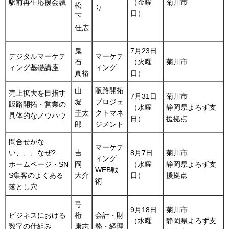
駅前再生応援会議
（金曜
菊川市
松
り
日）
下
佳広
鬼
7月23日
デジタルマーケテ
マーケテ
石
（火曜
菊川市
ィング基礎講座
ィング
真裕
日）
山
販路開拓
売上拡大を目指す
7月31日
菊川市
堀
プロジェ
販路開拓・営業の
（水曜
静岡県よろず支
圭太
クトマネ
具体的なノウハウ
日）
援拠点
郎
ジメント
問合せがな
マーケテ
い、、、なぜ?
吉
8月7日
菊川市
ィング
ホームページ・SN
岡
（水曜
静岡県よろず支
WEB戦
S集客のよくある
大介
日）
援拠点
術
落とし穴
弓
9月18日
菊川市
ビジネスにおける
桁
会計・財
（水曜
静岡県よろず支
数字の仕組み
康志
務・経理