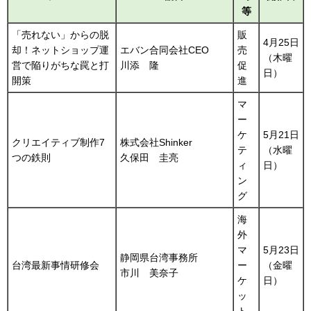
等
「売れない」からの脱
販
4月25日
却！ネットショップ運
エバン合同会社CEO
売
（木曜
営で陥りがちな罠と打
川添 隆
促
日）
開策
進
マ
ー
ケ
5月21日
クリエイティブ制作7
株式会社Shinker
テ
（水曜
つの鉄則
久保田 圭亮
ィ
日）
ン
グ
海
外
マ
5月23日
静岡県台湾事務所
台湾最新事情研修会
ー
（金曜
市川 美奈子
ケ
日）
ッ
ト