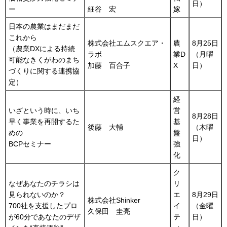
日）
ー
細谷 宏
嫁
日本の農業はまだまだ
これから
株式会社エムスクエア・
農
8月25日
（農業DXによる持続
ラボ
業D
（月曜
可能なきくがわのまち
加藤 百合子
X
日）
づくりに関する連携協
定）
経
いざという時に、いち
営
8月28日
早く事業を再開するた
基
後藤 大輔
（木曜
めの
盤
日）
BCPセミナー
強
化
ク
なぜあなたのチラシは
リ
見られないのか？
エ
8月29日
株式会社Shinker
700社を支援したプロ
イ
（金曜
久保田 圭亮
が60分であなたのデザ
テ
日）