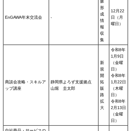
脈
形
12月22
成
EnGAWA年末交流会
-
日（月
情
曜日）
報
収
集
令和8年
1月9日
新
（金曜
規
日）
開
令和8年
商談会攻略・スキルア
静岡県よろず支援拠点
拓
1月22日
ップ講座
山堀 圭太郎
販
（木曜
路
日）
拡
令和8年
大
2月13日
（金曜
日）
自社商品・サービスの