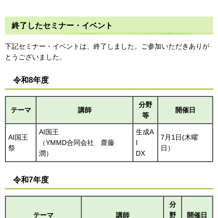
終了したセミナー・イベント
下記セミナー・イベントは、終了しました。ご参加いただきありが
とうございました。
令和8年度
分野
テーマ
講師
開催日
等
AI国王
生成A
AI国王
7月1日(木曜
（YMMD合同会社 齋藤
I
祭
日）
潤）
DX
令和7年度
分
テーマ
講師
野
開催日