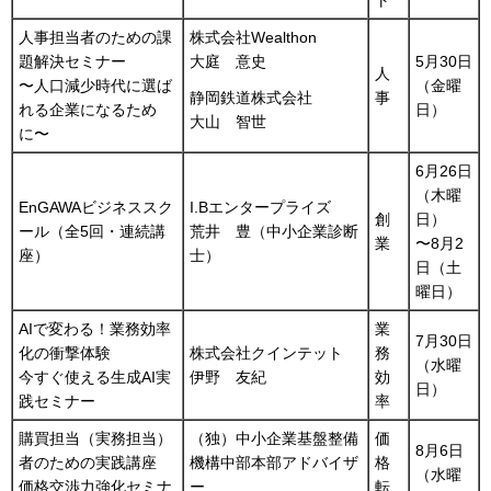
人事担当者のための課
株式会社Wealthon
題解決セミナー
大庭 意史
5月30日
人
〜人口減少時代に選ば
（金曜
事
静岡鉄道株式会社
れる企業になるため
日）
大山 智世
に〜
6月26日
（木曜
EnGAWAビジネススク
I.Bエンタープライズ
創
日）
ール（全5回・連続講
荒井 豊（中小企業診断
業
〜8月2
座）
士）
日（土
曜日）
AIで変わる！業務効率
業
7月30日
化の衝撃体験
株式会社クインテット
務
（水曜
今すぐ使える生成AI実
伊野 友紀
効
日）
践セミナー
率
購買担当（実務担当）
（独）中小企業基盤整備
価
8月6日
者のための実践講座
機構中部本部アドバイザ
格
（水曜
価格交渉力強化セミナ
ー
転