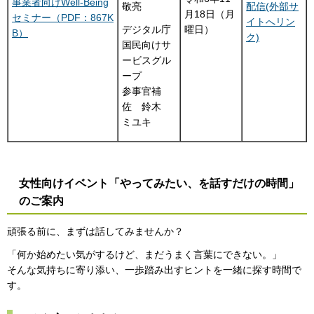
事業者向けWell-Being
敬亮
配信(外部サ
月18日（月
セミナー（PDF：867K
イトへリン
曜日）
デジタル庁
B）
ク)
国民向けサ
ービスグル
ープ
参事官補
佐 鈴木
ミユキ
女性向けイベント「やってみたい、を話すだけの時間」
のご案内
頑張る前に、まずは話してみませんか？
「何か始めたい気がするけど、まだうまく言葉にできない。」
そんな気持ちに寄り添い、一歩踏み出すヒントを一緒に探す時間で
す。