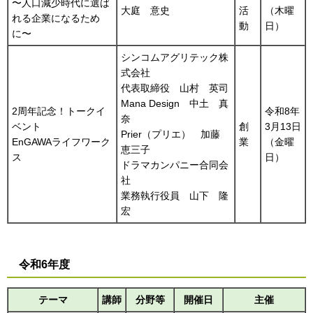
〜人口減少時代に選ば
大庭 意史
活
（木曜
れる企業になるため
動
日）
に〜
シンコムアグリテック株
式会社
代表取締役 山村 英司
Mana Design 中土 真
2周年記念！トークイ
令和8年
奈
ベント
創
3月13日
Prier（プリエ） 加藤
EnGAWAライフワーク
業
（金曜
恵三子
ス
日）
ドラマカンパニー合同会
社
業務執行役員 山下 隆
宏
令和6年度
テーマ
講師
分野等
開催日
主催