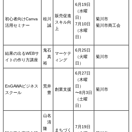
6月19日
（水曜
販売促進
日）
初心者向けCanva
桂川
菊川市
スキル向
7月10日
活用セミナー
誠
菊川市商工会
上
（水曜
日）
鬼石
6月25日
結果の出るWEBサ
マーケテ
真
（火曜
菊川市
イトの作り方講座
ィング
裕
日）
6月27日
（木曜
EnGAWAビジネス
荒井
日）
創業支援
菊川市
スクール
豊
〜8月3日
（土曜
日）
山名
清
7月19日
隆
まちづく