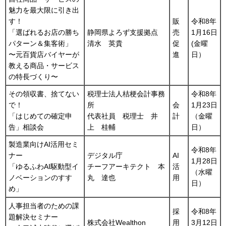
魅力を最大限に引き出
す！
販
令和8年
「選ばれるお店の勝ち
静岡県よろず支援拠点
売
1月16日
パターン＆集客術」
清水 英貴
促
(金曜
〜元百貨店バイヤーが
進
日）
教える商品・サービス
の特長づくり〜
その領収書、捨てない
税理士法人桔梗会計事務
令和8年
で！
所
会
1月23日
「はじめての確定申
代表社員 税理士 井
計
（金曜
告」相談会
上 桂輔
日）
製造業向けAI活用セミ
令和8年
ナー
デジタル庁
AI
1月28日
「ゆるふわAI駆動型イ
チーフアーキテクト 本
活
（水曜
ノベーションのすす
丸 達也
用
日）
め」
人事担当者のための課
採
令和8年
題解決セミナー
株式会社Wealthon
用
3月12日