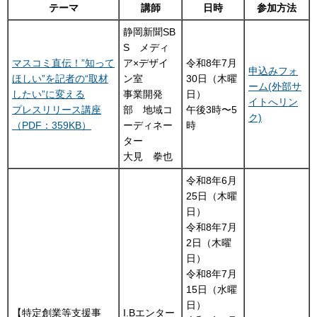
テーマ
講師
日時
参加方法
静岡新聞SB
S メディ
マスコミ直伝！”知って
ア×デザイ
令和8年7月
申込みフォ
ほしい”を記者の“取材
ン室
30日（木曜
ーム(外部サ
したい”に変える
事業開発
日）
イトへリン
プレスリリース講座
部 地域コ
午後3時〜5
ク)
（PDF：359KB）
ーディネー
時
ター
大見 拳也
令和8年6月
25日（木曜
日）
令和8年7月
2日（木曜
日）
令和8年7月
15日（水曜
日）
【特定創業等支援事
I.Bエンター