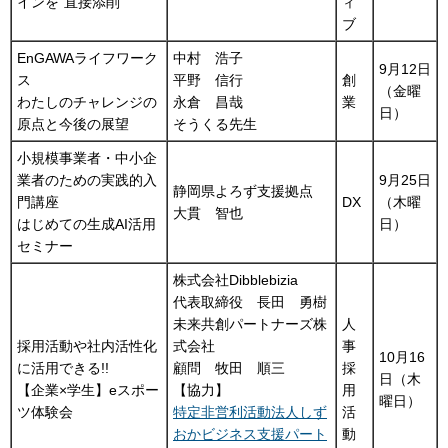
インを“直接添削”
ィ
ブ
EnGAWAライフワーク
中村 浩子
9月12日
ス
平野 信行
創
（金曜
わたしのチャレンジの
永倉 昌哉
業
日）
原点と今後の展望
そうくる先生
小規模事業者・中小企
業者のための実践的入
9月25日
静岡県よろず支援拠点
門講座
DX
（木曜
大貫 智也
はじめての生成AI活用
日）
セミナー
株式会社Dibblebizia
代表取締役 長田 勇樹
未来共創パートナーズ株
人
採用活動や社内活性化
式会社
事
10月16
に活用できる!!
顧問 牧田 順三
採
日（木
【企業×学生】eスポー
【協力】
用
曜日）
ツ体験会
特定非営利活動法人しず
活
おかビジネス支援パート
動