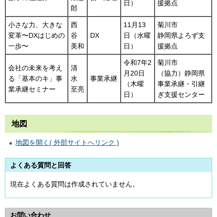
日）
援拠点
郎
小さな力、大きな
西
11月13
菊川市
変革〜DXはじめの
谷
DX
日（水曜
静岡県よろず支
一歩〜
美和
日）
援拠点
令和7年2
菊川市
会社の未来を考え
清
月20日
（協力）静岡県
る「基本のキ」事
水
事業承継
（木曜
事業承継・引継
業承継セミナー
至亮
日）
ぎ支援センター
地図
地図を開く( 外部サイトへリンク )
よくある質問と回答
現在よくある質問は作成されていません。
お問い合わせ