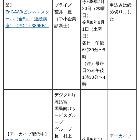
令和8年7月
業】
プライズ
申込みは締
23日（木曜
EnGAWAビジネススク
荒井 豊
め切りまし
日）
ール（全5回・連続講
（中小企業
た
令和8年8月
座）（PDF：389KB）
診断士）
1日（土曜
日）
各日 午後
6時30分〜9
時
（注）最終
日のみ午後
1時30分〜4
時
デジタル庁
統括官
国民向けサ
ービスグル
ープ
グループ
【アーカイブ配信中】
長 村上
アーカイブ
令和6年11