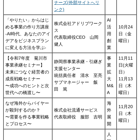
ナーズ(外部サイトへリ
ンク)
「やりたい」からはじ
AI
株式会社アドリブワーク
める事業の作り方講座
活
10月24
ス
-AI時代、あなたのアイ
用
日（金
代表取締役CEO 山岡
デアをビジネスプラン
創
曜日）
健人
に変える方法を学ぶ-
業
【令和7年度 菊川市
事
11月11
静岡県事業承継・引継ぎ
事業承継セミナー】
業
日(火曜
支援センター
未来につなぐ経営者の
拡
日）
統括責任者 清水 至亮
成長戦略セミナー
大
11月13
サブマネージャー 飯
〜成功へのヒントと次
M&
日（木
田 篤
世代への橋渡し〜
A
曜日）
なぜ海外からバイヤー
海
11月20
が殺到するのか？
株式会社流通サービス
外
日（木
〜需要を作る事業戦略
代表取締役 服部 吉明
展
曜日）
とプロセス〜
開
人