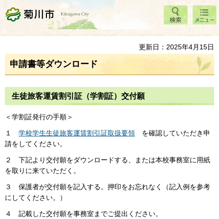
検索
メニ
菊川市
ュー
更新日：2025年4月15日
申請書等ダウンロード
生徒旅客運賃割引証（学割証）交付願
＜学割証発行の手順＞
１
学校学生生徒旅客運賃割引証取扱要領
を確認していただき申
請をしてください。
２ 下記より交付願をダウンロードする、または本校事務室に用紙
を取りに来ていただく。
３ 保護者が交付願を記入する。押印をお忘れなく（記入例を参考
にしてください。）
４ 記載した交付願を事務室までご提出ください。