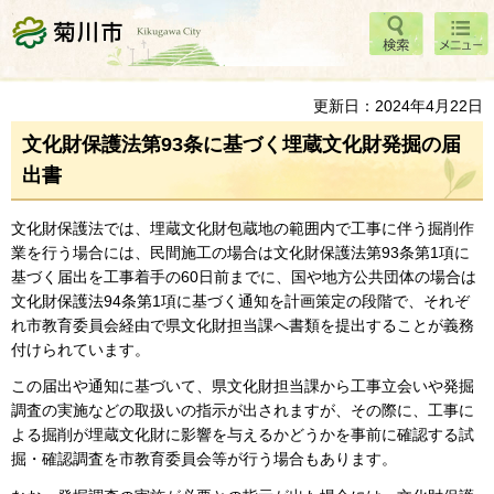
検索
メニ
菊川市
ュー
更新日：2024年4月22日
文化財保護法第93条に基づく埋蔵文化財発掘の届
出書
文化財保護法では、埋蔵文化財包蔵地の範囲内で工事に伴う掘削作
業を行う場合には、民間施工の場合は文化財保護法第93条第1項に
基づく届出を工事着手の60日前までに、国や地方公共団体の場合は
文化財保護法94条第1項に基づく通知を計画策定の段階で、それぞ
れ市教育委員会経由で県文化財担当課へ書類を提出することが義務
付けられています。
この届出や通知に基づいて、県文化財担当課から工事立会いや発掘
調査の実施などの取扱いの指示が出されますが、その際に、工事に
よる掘削が埋蔵文化財に影響を与えるかどうかを事前に確認する試
掘・確認調査を市教育委員会等が行う場合もあります。