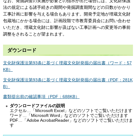
なお、発掘調査の実施が必要との指示が出た場合には、文化財保護
法の規定による諸手続きの期間や発掘調査期間などの日数がかかり
工事計画に影響を与える場合もあります。開発予定地が埋蔵文化財
包蔵地にかかる場合には、計画段階で市教育委員会にお問い合わせ
いただき、埋蔵文化財に影響が及ばない工事計画への変更等の事前
調整をされることが望まれます。
ダウンロード
文化財保護法第93条に基づく埋蔵文化財発掘の届出書（ワード：57
KB）
文化財保護法第93条に基づく埋蔵文化財発掘の届出書（PDF：281K
B）
書類提出前の確認事項（PDF：688KB）
ダウンロードファイルの説明
エクセル…「Microsoft Excel」などのソフトでご覧いただけます
ワード…「Microsoft Word」などのソフトでご覧いただけます
PDF…「Adobe AcrobatReader」などのソフトでご覧いただけま
す