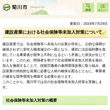
検索
メニ
菊川市
ュー
更新日：2024年7月29日
建設産業における社会保険等未加入対策について
建設産業では、社会保険等へ未加入の企業が存在し、公的な保障が
確保されずに若年入職者減少の一因となり、適切に法定福利費を負
担している事業者が競争上不利になるという矛盾した状況が生じて
います。このため、関係者を挙げて社会保険等未加入対策を進め、
加入を徹底することで、技能労働者の雇用環境改善に取り組み、建
設産業の持続的な発展に必要な人材の確保を図るとともに、事業者
の健全な競争環境を構築する必要があります。
このことから、菊川市では次の社会保険等未加入対策を実施しま
す。
社会保険等未加入対策の概要