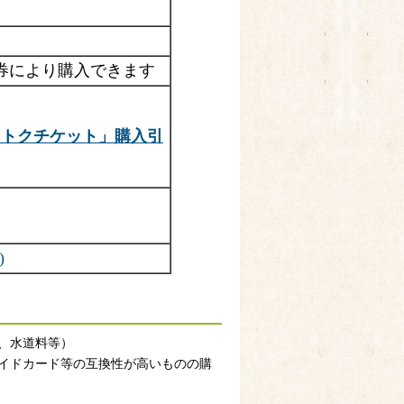
券により購入できます
くトクチケット」購入引
）
)
、水道料等）
イドカード等の互換性が高いものの購