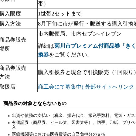
帯）
購入限度
1世帯2セットまで
購入方法
8月下旬に市が発行・郵送する購入引換
市内郵便局、市内セブン-イレブン
商品券販売
詳細は
菊川市プレミアム付商品券「き
場所
換券
をご覧ください。
商品券販売
購入引換券と現金で引換販売（1回限り
方法
取扱店
商工会にて募集中( 外部サイトへリンク 
商品券の対象とならないもの
出資や債務の支払い（税金、振込代金、振込手数料、電気・ガス
有価証券（商品券、ビール券、図書券等）、切手、印紙、プリペ
入
医療機関等における医療費等の自己負担分の支払