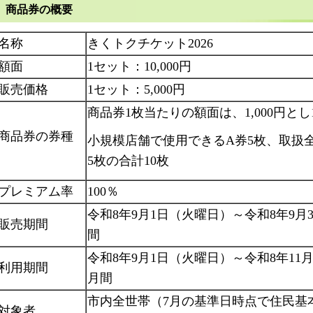
商品券の概要
名称
きくトクチケット2026
額面
1セット：10,000円
販売価格
1セット：5,000円
商品券1枚当たりの額面は、1,000円とし
商品券の券種
小規模店舗で使用できるA券5枚、取扱
5枚の合計10枚
プレミアム率
100％
令和8年9月1日（火曜日）～令和8年9月
販売期間
間
令和8年9月1日（火曜日）～令和8年11
利用期間
月間
市内全世帯（7月の基準日時点で住民基
対象者