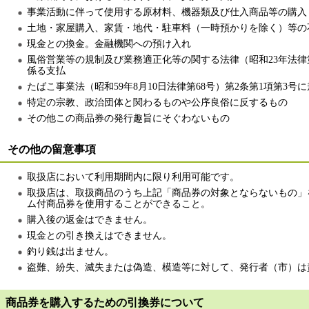
事業活動に伴って使用する原材料、機器類及び仕入商品等の購入
土地・家屋購入、家賃・地代・駐車料（一時預かりを除く）等の
現金との換金。金融機関への預け入れ
風俗営業等の規制及び業務適正化等の関する法律（昭和23年法律第
係る支払
たばこ事業法（昭和59年8月10日法律第68号）第2条第1項第3
特定の宗教、政治団体と関わるものや公序良俗に反するもの
その他この商品券の発行趣旨にそぐわないもの
その他の留意事項
取扱店において利用期間内に限り利用可能です。
取扱店は、取扱商品のうち上記「商品券の対象とならないもの」
ム付商品券を使用することができること。
購入後の返金はできません。
現金との引き換えはできません。
釣り銭は出ません。
盗難、紛失、滅失または偽造、模造等に対して、発行者（市）は
商品券を購入するための引換券について