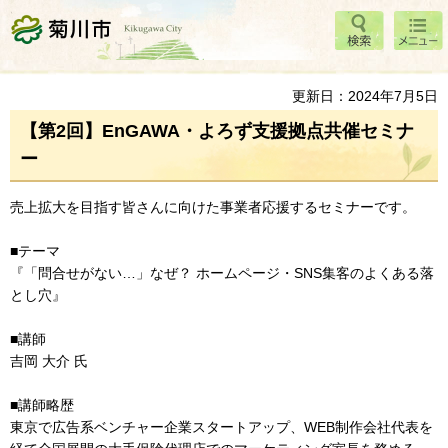
検索
メニ
菊川市
ュー
更新日：2024年7月5日
【第2回】EnGAWA・よろず支援拠点共催セミナ
ー
売上拡大を目指す皆さんに向けた事業者応援するセミナーです。
■テーマ
『「問合せがない…」なぜ？ ホームページ・SNS集客のよくある落
とし穴』
■講師
吉岡 大介 氏
■講師略歴
東京で広告系ベンチャー企業スタートアップ、WEB制作会社代表を