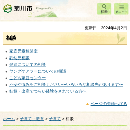
検索
メニ
菊川市
ュー
更新日：2024年4月2日
相談
家庭児童相談室
乳幼児相談
発達についての相談
ヤングケアラーについての相談
こども家庭センター
不安や悩みをご相談ください〜いろいろな相談先があります〜
妊娠・出産でつらい経験をされている方へ
ページの先頭へ戻る
ホーム
>
子育て・教育
>
子育て
> 相談