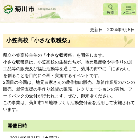
検索
メニ
菊川市
ュー
更新日：2024年9月5日
小笠高校「小さな収穫祭」
県立小笠高校主催の「小さな収穫祭」を開催します。
小さな収穫祭は、小笠高校の生徒たちが、地元農産物や手作りの加
工品等の販売及び福祉活動等を通じて、菊川の街中に「にぎわい」
を創ることを目的に企画・実施するイベントです。
2回目の今回は、地元農家さんの農作物の販売、草笛作業所のパンの
販売、就労支援の手作り雑貨の販売、レクリエーションの実施、フ
ードバンクの受付が行われます。ぜひ、御来場ください。
この事業は、菊川市1％地域づくり活動交付金を活用して実施されて
います。
開催日時
2024年9月21日（土曜日）