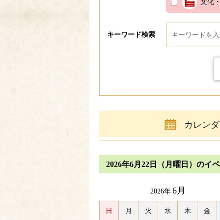
文化
キーワード検索
カレンダ
2026年6月22日（月曜日）のイ
6月
2026年
日
月
火
水
木
金