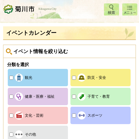
検索
メニ
菊川市
ュー
イベントカレンダー
イベント情報を絞り込む
分類を選択
観光
防災・安全
健康・医療・福祉
子育て・教育
文化・芸術
スポーツ
その他